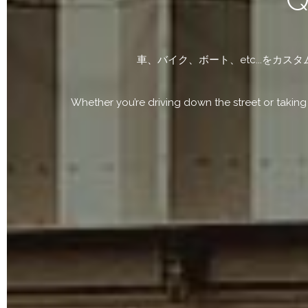
車、バイク、ボート、etc...を
Whether you’re driving down the street or takin