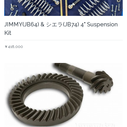
JIMMY(JB64) & シエラ(JB74) 4" Suspension
Kit
￥418,000