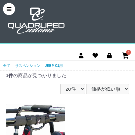
0
全て
|
サスペンション
|
JEEP CJ用
1件
の商品が見つかりました