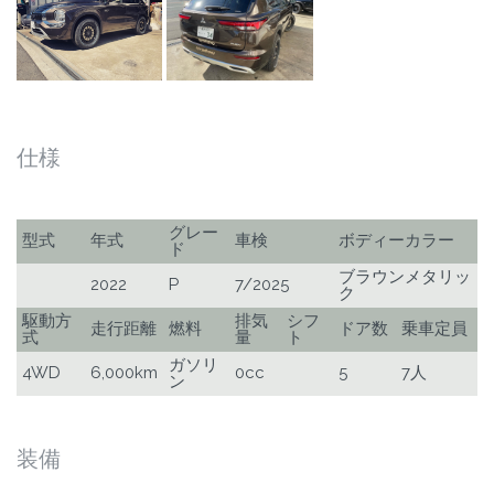
仕様
グレー
型式
年式
車検
ボディーカラー
ド
ブラウンメタリッ
2022
P
7/2025
ク
駆動方
排気
シフ
走行距離
燃料
ドア数
乗車定員
式
量
ト
ガソリ
4WD
6,000km
0cc
5
7人
ン
装備