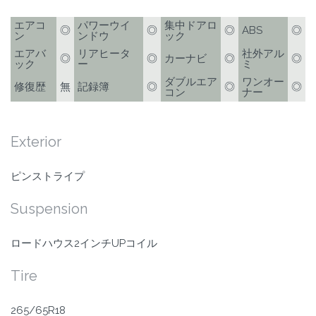
エアコ
パワーウイ
集中ドアロ
◎
◎
◎
ABS
◎
ン
ンドウ
ック
エアバ
リアヒータ
社外アル
◎
◎
カーナビ
◎
◎
ック
ー
ミ
ダブルエア
ワンオー
修復歴
無
記録簿
◎
◎
◎
コン
ナー
Exterior
ピンストライプ
Suspension
ロードハウス2インチUPコイル
Tire
265/65R18