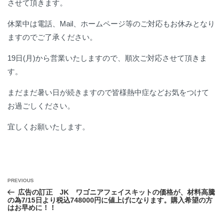
させて頂きます。
休業中は電話、Mail、ホームページ等のご対応もお休みとなり
ますのでご了承ください。
19日(月)から営業いたしますので、順次ご対応させて頂きま
す。
まだまだ暑い日が続きますので皆様熱中症などお気をつけて
お過ごしください。
宜しくお願いたします。
投
Previous
PREVIOUS
Post
稿
広告の訂正 JK ワゴニアフェイスキットの価格が、材料高騰
の為7/15日より税込748000円に値上げになります。購入希望の方
ナ
はお早めに！！
ビ
ゲ