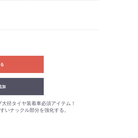
る
追加
ップ大径タイヤ装着車必須アイテム！
すいナックル部分を強化する。